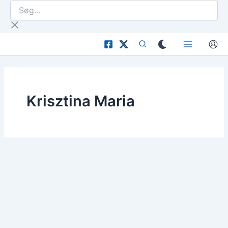
Søg...
Gå
til
indholdet
Krisztina Maria