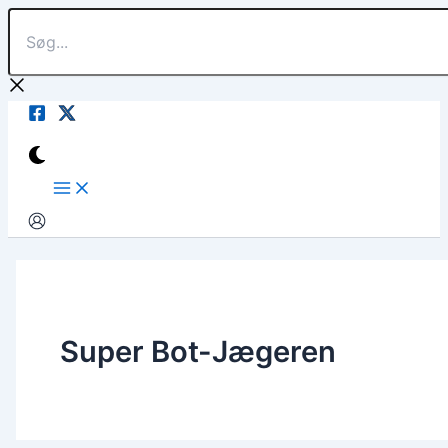
Søg...
Gå
til
indholdet
Super Bot-Jægeren