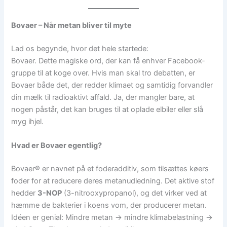
Bovaer – Når metan bliver til myte
Lad os begynde, hvor det hele startede:
Bovaer. Dette magiske ord, der kan få enhver Facebook-
gruppe til at koge over. Hvis man skal tro debatten, er
Bovaer både det, der redder klimaet og samtidig forvandler
din mælk til radioaktivt affald. Ja, der mangler bare, at
nogen påstår, det kan bruges til at oplade elbiler eller slå
myg ihjel.
Hvad er Bovaer egentlig?
Bovaer® er navnet på et foderadditiv, som tilsættes køers
foder for at reducere deres metanudledning. Det aktive stof
hedder
3-NOP
(3-nitrooxypropanol), og det virker ved at
hæmme de bakterier i koens vom, der producerer metan.
Idéen er genial: Mindre metan → mindre klimabelastning →