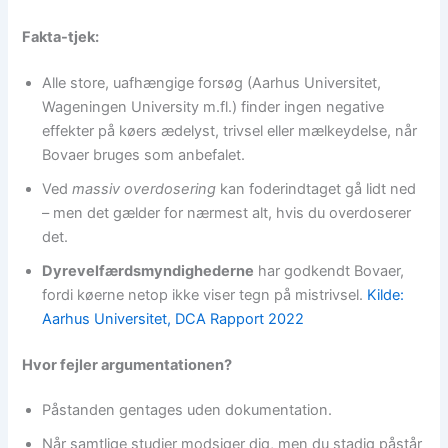
Fakta-tjek:
Alle store, uafhængige forsøg (Aarhus Universitet,
Wageningen University m.fl.) finder ingen negative
effekter på køers ædelyst, trivsel eller mælkeydelse, når
Bovaer bruges som anbefalet.
Ved
massiv overdosering
kan foderindtaget gå lidt ned
– men det gælder for nærmest alt, hvis du overdoserer
det.
Dyrevelfærdsmyndighederne
har godkendt Bovaer,
fordi køerne netop ikke viser tegn på mistrivsel.
Kilde:
Aarhus Universitet, DCA Rapport 2022
Hvor fejler argumentationen?
Påstanden gentages uden dokumentation.
Når samtlige studier modsiger dig, men du stadig påstår