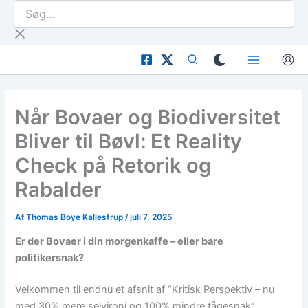
Søg...
Gå
til
indholdet
Når Bovaer og Biodiversitet
Bliver til Bøvl: Et Reality
Check på Retorik og
Rabalder
Af
Thomas Boye Kallestrup
/
juli 7, 2025
Er der Bovaer i din morgenkaffe – eller bare
politikersnak?
Velkommen til endnu et afsnit af “Kritisk Perspektiv – nu
med 30% mere selvironi og 100% mindre tågesnak”.