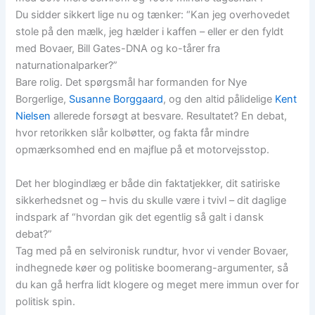
Du sidder sikkert lige nu og tænker: “Kan jeg overhovedet
stole på den mælk, jeg hælder i kaffen – eller er den fyldt
med Bovaer, Bill Gates-DNA og ko-tårer fra
naturnationalparker?”
Bare rolig. Det spørgsmål har formanden for Nye
Borgerlige,
Susanne Borggaard
, og den altid pålidelige
Kent
Nielsen
allerede forsøgt at besvare. Resultatet? En debat,
hvor retorikken slår kolbøtter, og fakta får mindre
opmærksomhed end en majflue på et motorvejsstop.
Det her blogindlæg er både din faktatjekker, dit satiriske
sikkerhedsnet og – hvis du skulle være i tvivl – dit daglige
indspark af “hvordan gik det egentlig så galt i dansk
debat?”
Tag med på en selvironisk rundtur, hvor vi vender Bovaer,
indhegnede køer og politiske boomerang-argumenter, så
du kan gå herfra lidt klogere og meget mere immun over for
politisk spin.