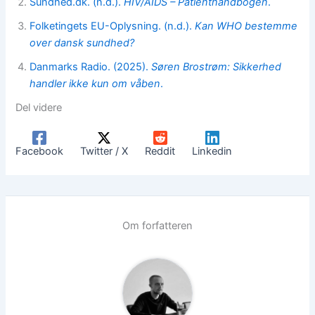
Sundhed
.dk. (n.d.).
HIV/AIDS – Patienthåndbogen
.
Folketingets E
U-Oplysning. (n.d.).
Kan WHO bestemme
over dansk sundhed?
Danmarks Radio. (2025).
Søren Brostrøm: Sikkerhed
handler ikke kun om våben
.
Del videre
Facebook
Twitter / X
Reddit
Linkedin
Om forfatteren