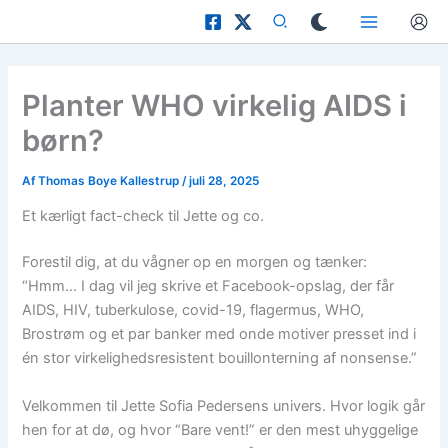
Gå
til
indholdet
Planter WHO virkelig AIDS i
børn?
Af
Thomas Boye Kallestrup
/
juli 28, 2025
Et kærligt fact-check til Jette og co.
Forestil dig, at du vågner op en morgen og tænker:
“Hmm… I dag vil jeg skrive et Facebook-opslag, der får
AIDS, HIV, tuberkulose, covid-19, flagermus, WHO,
Brostrøm og et par banker med onde motiver presset ind i
én stor virkelighedsresistent bouillonterning af nonsense.”
Velkommen til Jette Sofia Pedersens univers. Hvor logik går
hen for at dø, og hvor “Bare vent!” er den mest uhyggelige