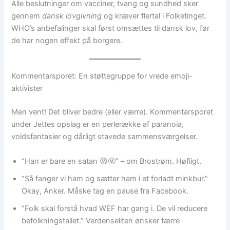
Alle beslutninger om vacciner, tvang og sundhed sker
gennem
dansk lovgivning
og kræver flertal i Folketinget.
WHO’s anbefalinger skal først omsættes til dansk lov, før
de har nogen effekt på borgere.
Kommentarsporet: En støttegruppe for vrede emoji-
aktivister
Men vent! Det bliver bedre (eller værre). Kommentarsporet
under Jettes opslag er en perlerække af paranoia,
voldsfantasier og dårligt stavede sammensværgelser.
“Han er bare en satan 😡🤬” – om Brostrøm. Høfligt.
“Så fanger vi ham og sætter ham i et forladt minkbur.”
Okay, Anker. Måske tag en pause fra Facebook.
“Folk skal forstå hvad WEF har gang i. De vil reducere
befolkningstallet.” Verdenseliten ønsker færre