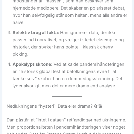
modstander af “massen”, som han beskriver som
hjernedøde medløbere. Det skaber en polariseret debat,
hvor han selvfølgelig står som helten, mens alle andre er
naive.
Selektiv brug af fakta:
Han ignorerer data, der ikke
passer ind i narrativet, og vælger i stedet eksempler og
historier, der styrker hans pointe – klassisk cherry-
picking.
Apokalyptisk tone:
Ved at kalde pandemihåndteringen
en “historisk global test af befolkningens evne til at
tænke selv” skaber han en dommedagsstemning. Det
lyder alvorligt, men det er mere drama end analyse.
Nedlukningens “hysteri”: Data eller drama? 🔄🔢
Dan påstår, at “intet i dataen” retfærdiggør nedlukningerne.
Men proportionaliteten i pandemihåndteringen viser noget