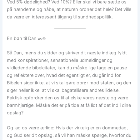
Ved 5% dødelighed? Ved 10%? Eller skal vi bare sætte os
på hænderne og håbe, at naturen ordner det hele? Det ville
da være en
interessant
tilgang til sundhedspolitik.
En bøn til Dan ⛪️🙏
Så Dan, mens du sidder og skriver dit næste indlæg fyldt
med konspirationer, sensationelle udmeldinger og
vildledende bibelcitater, kan du måske lige tage en pause
og reflektere over, hvad det egentligt er, du går ind for.
Bibelen siger ikke, at vi skal gøre oprør mod staten, og den
siger heller ikke, at vi skal bagatellisere andres lidelse.
Faktisk opfordrer den os til at elske vores næste og være
barmhjertige. Måske det er på tide at få lidt af det ind i dine
opslag?
Og lad os være ærlige: Hvis der virkelig er en dommedag,
og Gud ser dit opslag, så vil han måske spørge, hvorfor du