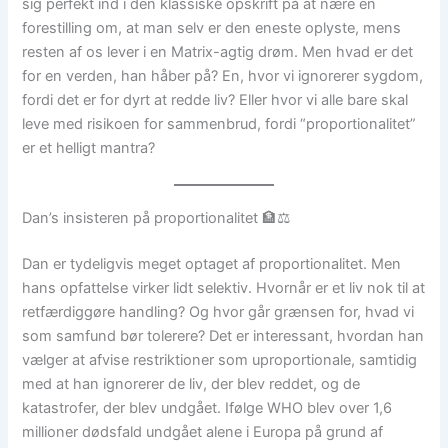
sig perfekt ind i den klassiske opskrift på at nære en
forestilling om, at man selv er den eneste oplyste, mens
resten af os lever i en Matrix-agtig drøm. Men hvad er det
for en verden, han håber på? En, hvor vi ignorerer sygdom,
fordi det er for dyrt at redde liv? Eller hvor vi alle bare skal
leve med risikoen for sammenbrud, fordi “proportionalitet”
er et helligt mantra?
Dan’s insisteren på proportionalitet 🏦⚖️
Dan er tydeligvis meget optaget af proportionalitet. Men
hans opfattelse virker lidt selektiv. Hvornår er et liv nok til at
retfærdiggøre handling? Og hvor går grænsen for, hvad vi
som samfund bør tolerere? Det er interessant, hvordan han
vælger at afvise restriktioner som uproportionale, samtidig
med at han ignorerer de liv, der blev reddet, og de
katastrofer, der blev undgået. Ifølge WHO blev over 1,6
millioner dødsfald undgået alene i Europa på grund af