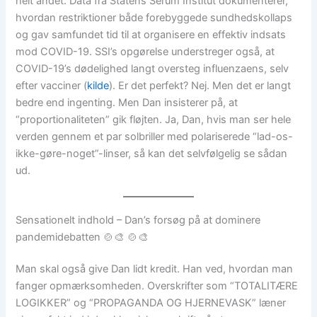
helt andet. Data fra Statens Serum Institut dokumenterer,
hvordan restriktioner både forebyggede sundhedskollaps
og gav samfundet tid til at organisere en effektiv indsats
mod COVID-19. SSI’s opgørelse understreger også, at
COVID-19’s dødelighed langt oversteg influenzaens, selv
efter vacciner (
kilde
). Er det perfekt? Nej. Men det er langt
bedre end ingenting. Men Dan insisterer på, at
“proportionaliteten” gik fløjten. Ja, Dan, hvis man ser hele
verden gennem et par solbriller med polariserede “lad-os-
ikke-gøre-noget”-linser, så kan det selvfølgelig se sådan
ud.
Sensationelt indhold – Dan’s forsøg på at dominere
pandemidebatten 🍲🎨 🍲🎨
Man skal også give Dan lidt kredit. Han ved, hvordan man
fanger opmærksomheden. Overskrifter som “TOTALITÆRE
LOGIKKER” og “PROPAGANDA OG HJERNEVASK” læner