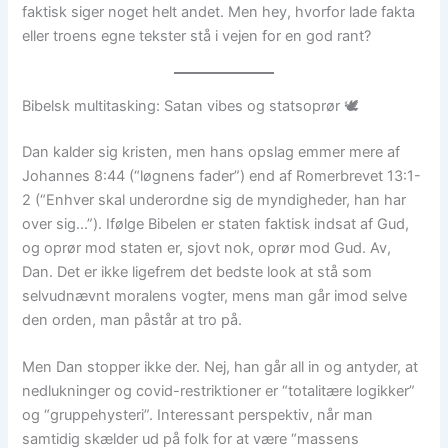
faktisk siger noget helt andet. Men hey, hvorfor lade fakta
eller troens egne tekster stå i vejen for en god rant?
Bibelsk multitasking: Satan vibes og statsoprør 🕊️
Dan kalder sig kristen, men hans opslag emmer mere af
Johannes 8:44 (“løgnens fader”) end af Romerbrevet 13:1-
2 (“Enhver skal underordne sig de myndigheder, han har
over sig…”). Ifølge Bibelen er staten faktisk indsat af Gud,
og oprør mod staten er, sjovt nok, oprør mod Gud. Av,
Dan. Det er ikke ligefrem det bedste look at stå som
selvudnævnt moralens vogter, mens man går imod selve
den orden, man påstår at tro på.
Men Dan stopper ikke der. Nej, han går all in og antyder, at
nedlukninger og covid-restriktioner er “totalitære logikker”
og “gruppehysteri”. Interessant perspektiv, når man
samtidig skælder ud på folk for at være “massens