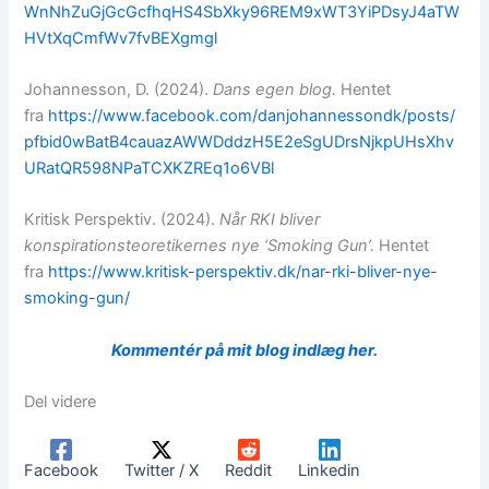
WnNhZuGjGcGcfhqHS4SbXky96REM9xWT3YiPDsyJ4aTW
HVtXqCmfWv7fvBEXgmgl
Johannesson, D. (2024).
Dans egen blog.
Hentet
fra
https://www.facebook.com/danjohannessondk/posts/
pfbid0wBatB4cauazAWWDddzH5E2eSgUDrsNjkpUHsXhv
URatQR598NPaTCXKZREq1o6VBl
Kritisk Perspektiv. (2024).
Når RKI bliver
konspirationsteoretikernes nye ‘Smoking Gun’.
Hentet
fra
https://www.kritisk-perspektiv.dk/nar-rki-bliver-nye-
smoking-gun/
Kommentér på mit blog indlæg her.
Del videre
Facebook
Twitter / X
Reddit
Linkedin